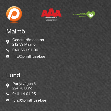
Malmö
Cederströmsgatan 1
212 39 Malmö
040-661 91 00
info@printhuset.se
Lund
Porfyrvägen 5
224 78 Lund
046-14 04 25
lund@printhuset.se