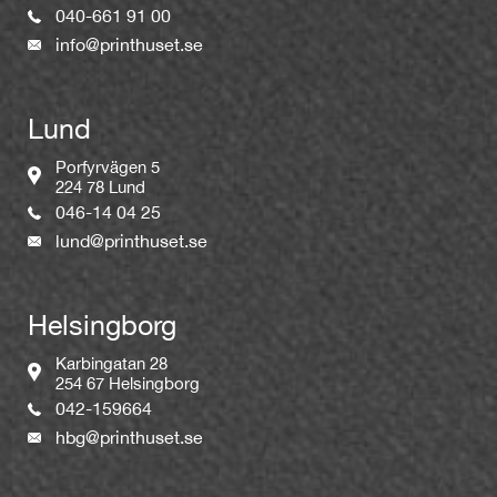
040-661 91 00
info@printhuset.se
Lund
Porfyrvägen 5
224 78 Lund
046-14 04 25
lund@printhuset.se
Helsingborg
Karbingatan 28
254 67 Helsingborg
042-159664
hbg@printhuset.se