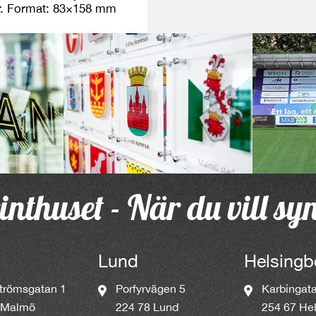
er. Format: 83×158 mm
inthuset - När du vill sy
Lund
Helsingb
trömsgatan 1
Porfyrvägen 5
Karbingat
 Malmö
224 78 Lund
254 67 He