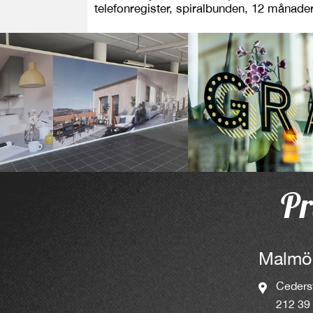
telefonregister, spiralbunden, 12 månad
Pr
Malmö
Ceders
212 39