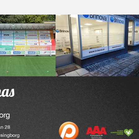
nas
org
an 28
lsingborg