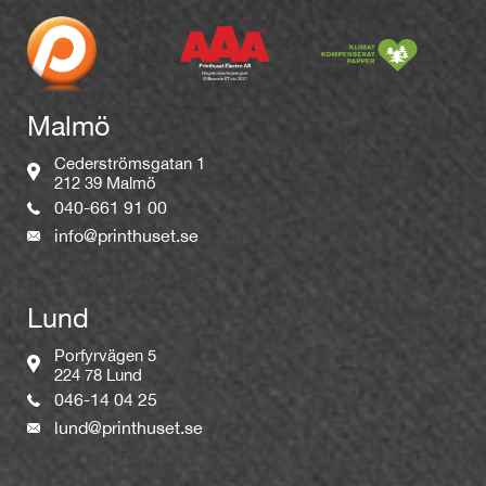
Malmö
Cederströmsgatan 1
212 39 Malmö
040-661 91 00
info@printhuset.se
Lund
Porfyrvägen 5
224 78 Lund
046-14 04 25
lund@printhuset.se