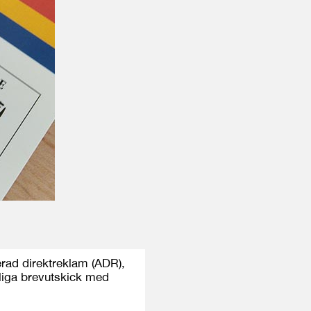
erad direktreklam (ADR),
liga brevutskick med