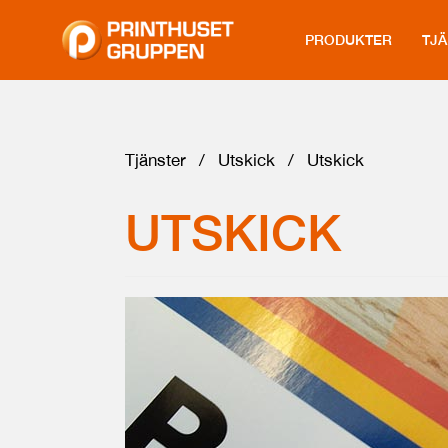
PRODUKTER
TJ
Tjänster
/
Utskick
/
Utskick
UTSKICK