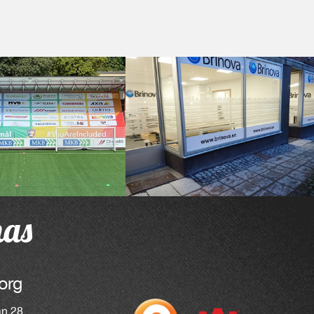
nas
org
an 28