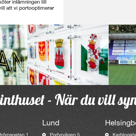
öter inlämningen till
ill att vi portooptimerar
inthuset - När du vill sy
Lund
Helsingb
trömsgatan 1
Porfyrvägen 5
Karbingat