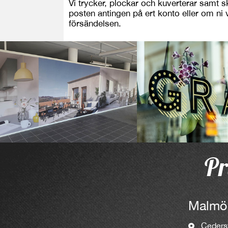
Vi trycker, plockar och kuverterar samt sk
posten antingen på ert konto eller om ni v
försändelsen.
Pr
Malmö
Ceders