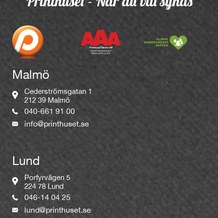
Printhuset - När du vill synas
Malmö
Cederströmsgatan 1
212 39 Malmö
040-661 91 00
info@printhuset.se
Lund
Porfyrvägen 5
224 78 Lund
046-14 04 25
lund@printhuset.se