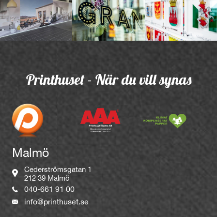
Printhuset - När du vill synas
Malmö
Cederströmsgatan 1
212 39 Malmö
040-661 91 00
info@printhuset.se