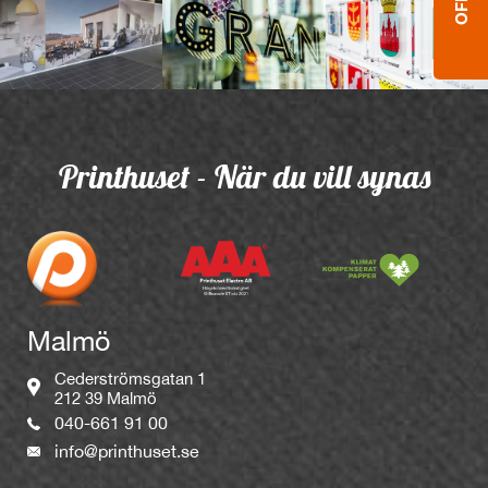
Printhuset - När du vill synas
Malmö
Cederströmsgatan 1
212 39 Malmö
040-661 91 00
info@printhuset.se