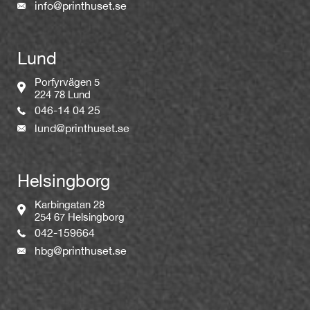
info@printhuset.se
Lund
Porfyrvägen 5
224 78 Lund
046-14 04 25
lund@printhuset.se
Helsingborg
Karbingatan 28
254 67 Helsingborg
042-159664
hbg@printhuset.se