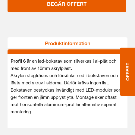
BEGÄR OFFERT
Produktinformation
Proﬁl 6
är en led-bokstav som tillverkas i al-plåt och
OFFERT
med front av 10mm akrylplast.
Akrylen stegfräses och försänks ned i bokstaven och
fästs med skruv i sidorna. Därför krävs ingen list.
Bokstaven bestyckas invändigt med LED-moduler som
ger fronten en jämn upplyst yta. Montage sker oftast
mot horisontella aluminium-proﬁler alternativ separat
montering.