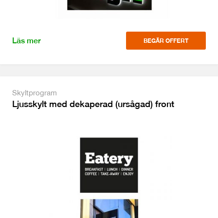
Läs mer
BEGÄR OFFERT
Skyltprogram
Ljusskylt med dekaperad (ursågad) front