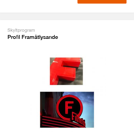
Skyltprogram
Proﬁl Framåtlysande