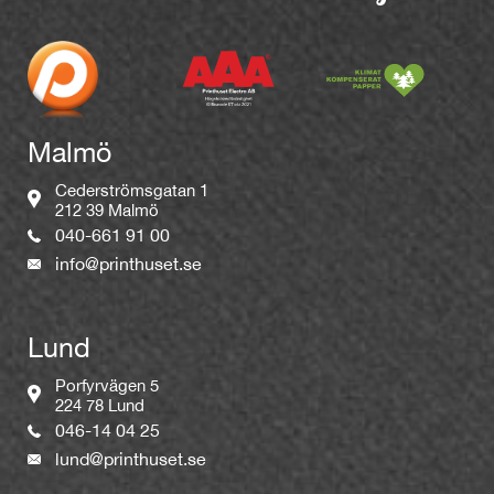
Malmö
Cederströmsgatan 1
212 39 Malmö
040-661 91 00
info@printhuset.se
Lund
Porfyrvägen 5
224 78 Lund
046-14 04 25
lund@printhuset.se