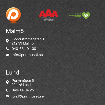
Malmö
Cederströmsgatan 1
212 39 Malmö
040-661 91 00
info@printhuset.se
Lund
Porfyrvägen 5
224 78 Lund
046-14 04 25
lund@printhuset.se