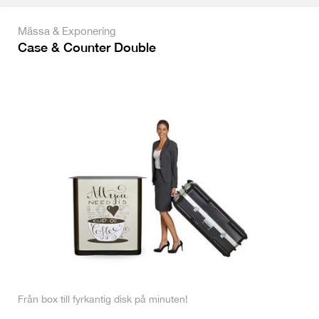
Mässa & Exponering
Case & Counter Double
Från box till fyrkantig disk på minuten!