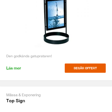
Den godkända gatuprataren!
Läs mer
BEGÄR OFFERT
Mässa & Exponering
Top Sign