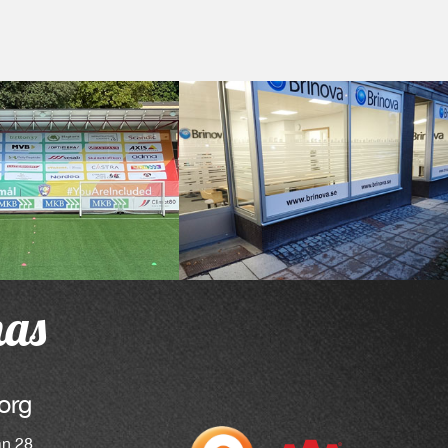
nas
org
an 28