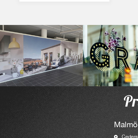
Pr
Malmö
Ceders