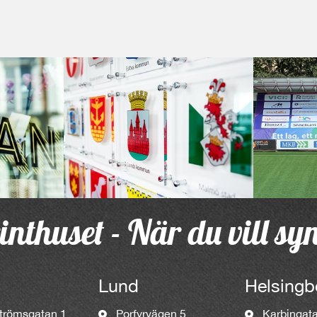
inthuset - När du vill sy
Lund
Helsingb
trömsgatan 1
Porfyrvägen 5
Karbingat