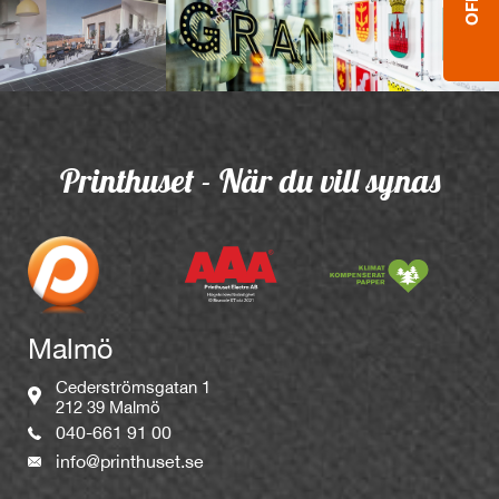
Printhuset - När du vill synas
Malmö
Cederströmsgatan 1
212 39 Malmö
040-661 91 00
info@printhuset.se