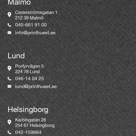
Malmö
Cederströmsgatan 1
212 39 Malmö
040-661 91 00
info@printhuset.se
Lund
Porfyrvägen 5
224 78 Lund
046-14 04 25
lund@printhuset.se
Helsingborg
Karbingatan 28
254 67 Helsingborg
042-159664