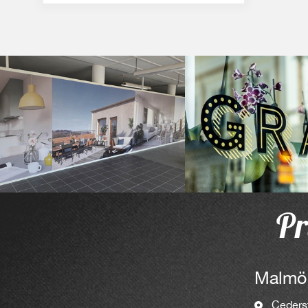
Pr
Malmö
Ceders