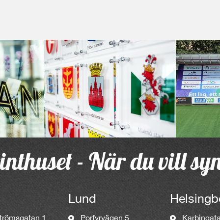
inthuset - När du vill sy
Lund
Helsingb
trömsgatan 1
Porfyrvägen 5
Karbingat