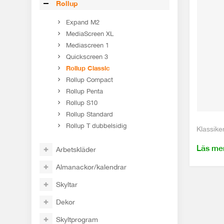
Rollup
Expand M2
MediaScreen XL
Mediascreen 1
Quickscreen 3
Rollup Classic
Rollup Compact
Rollup Penta
Rollup S10
Rollup Standard
Rollup T dubbelsidig
Klassike
Läs me
Arbetskläder
Almanackor/kalendrar
Skyltar
Dekor
Skyltprogram