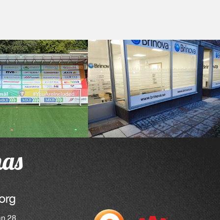
nas
org
an 28