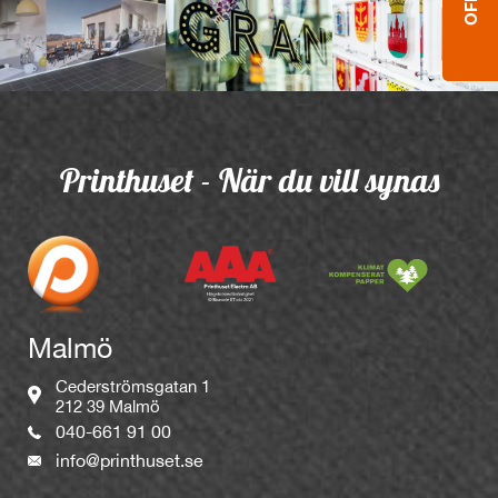
Printhuset - När du vill synas
Malmö
Cederströmsgatan 1
212 39 Malmö
040-661 91 00
info@printhuset.se